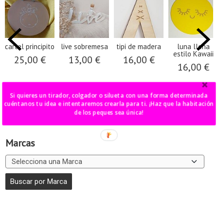
cartel principito
live sobremesa
tipi de madera
luna llena
estilo Kawaii
25,00 €
13,00 €
16,00 €
16,00 €
Si quieres un tirador, colgador o silueta con una forma determinada
cuéntanos tu idea e intentaremos crearla para ti. ¡Haz que la habitación
de los peques sea única!
Marcas