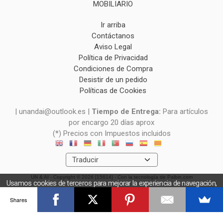
MOBILIARIO
Ir arriba
Contáctanos
Aviso Legal
Política de Privacidad
Condiciones de Compra
Desistir de un pedido
Políticas de Cookies
| unandai@outlook.es |
Tiempo de Entrega:
Para artículos
por encargo 20 días aprox
(*) Precios con Impuestos incluidos
UN & AI
- Copyright © 2026 [15614] - Con la tecnología de Palbin.com
Usamos cookies de terceros para mejorar la experiencia de navegación,
y obtener estadísticas anónimas. Si continúa navegando consideramos
Shares
que acepta el uso de cookies.
OK
Más información