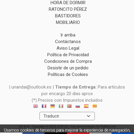
HORA DE DORMIR
RATONCITO PÉREZ
BASTIDORES
MOBILIARIO
Ir arriba
Contáctanos
Aviso Legal
Política de Privacidad
Condiciones de Compra
Desistir de un pedido
Políticas de Cookies
| unandai@outlook.es |
Tiempo de Entrega:
Para artículos
por encargo 20 días aprox
(*) Precios con Impuestos incluidos
UN & AI
- Copyright © 2026 [15614] - Con la tecnología de Palbin.com
Usamos cookies de terceros para mejorar la experiencia de navegación,