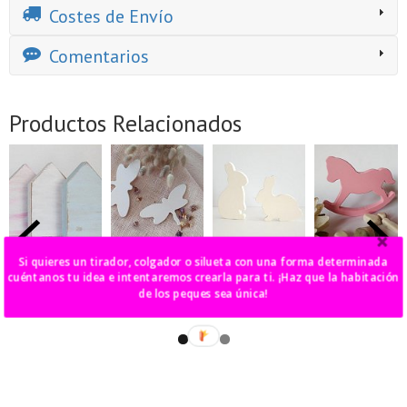
Costes de Envío
Comentarios
Productos Relacionados
casa madera
pack 5
pack dos
caballito
Si quieres un tirador, colgador o silueta con una forma determinada
grande
libélulas
conejos
balancín
cuéntanos tu idea e intentaremos crearla para ti. ¡Haz que la habitación
9,00 €
13,00 €
22,00 €
18,00 €
de los peques sea única!