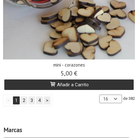
mini - corazones
5,00 €
Añadir a Carrito
de 382
<
1
2
3
4
>
Marcas