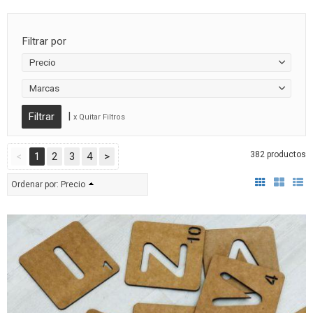
Filtrar por
Precio
Marcas
|
x Quitar Filtros
382 productos
<
1
2
3
4
>
Ordenar por:
Precio