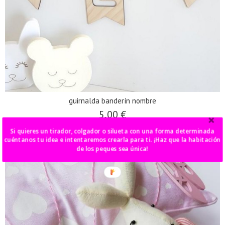
guirnalda banderín nombre
5,00 €
Si quieres un tirador, colgador o silueta con una forma determinada
Añadir a Carrito
cuéntanos tu idea e intentaremos crearla para ti. ¡Haz que la habitación
de los peques sea única!