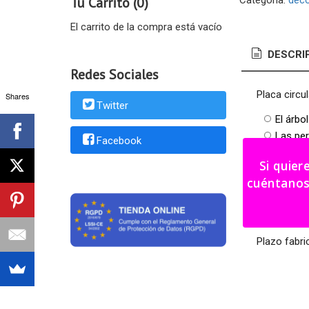
Tu Carrito (0)
Categoría:
deco
El carrito de la compra está vacío
DESCRI
Redes Sociales
Placa circu
Shares
Twitter
El árbo
Las per
Facebook
Cada un
Si quier
median
cuéntanos tu i
Medidas: 3
Color a eleg
Plazo fabri