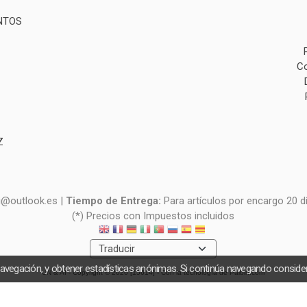
NTOS
Co
Z
i@outlook.es |
Tiempo de Entrega:
Para artículos por encargo 20 d
(*) Precios con Impuestos incluidos
navegación, y obtener estadísticas anónimas. Si continúa navegando consid
UN & AI
- Copyright © 2026 [15614] - Con la tecnología de Palbin.com