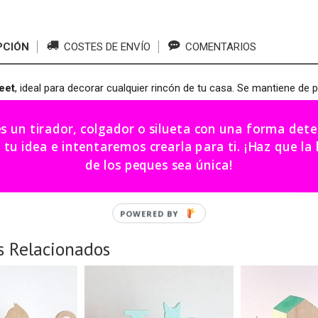
PCIÓN
COSTES DE ENVÍO
COMENTARIOS
eet
, ideal para decorar cualquier rincón de tu casa. Se mantiene de p
ir.
es un tirador, colgador o silueta con una forma de
0*1.6*12 cm
dea e intentaremos crearla para ti. ¡Haz que la habitación
de los peques sea única!
cación: 20 días aprox.
s Relacionados