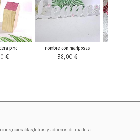
dera pino
nombre con mariposas
mini calcetí
00 €
38,00 €
10,0
niños,guirnaldas,letras y adornos de madera..