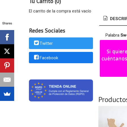
Tu Carrito (0)
El carrito de la compra está vacío
DESCRI
Shares
Redes Sociales
Palabra
Sw
Twitter
Color a eleg
Si quier
Medidas: 3
cuéntanos tu i
Facebook
Plazo fabri
Producto