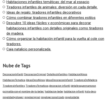
Habitaciones infantiles temáticas: del mar al espacio
Tiradores infantiles de animales: diversión en cada detalle.
Ideas de regalo: tiradores infantiles decorativos
Cómo combinar tiradores infantiles en diferentes estilos
Descubre 10 ideas fáciles y económicas para decorar
habitaciones infantiles con detalles originales como tiradores
de madera.
Cómo organizar la habitación infantil para la vuelta al cole con
tiradores.
Caja natalicio personalizada.
Nube de Tags
DecoracionInfantil
DecoracionOriginal
DetallesInfantiles
HabitacionNinos
HabitacionTematica
IdeasDecoNinos
IdeasDecoracionInfantil
TiradoresDeMadera
TiradoresInfantiles
TiradoresTematicos
decoracion-infantil
detallesqueenamoran
guirnalda-con-el-nombre-de-tu-bebe/
habitacion-bebe
habitacion-infantil
kids-deco
regalobabyshower
regalooriginal
regalopersonalizado
regalosbebe