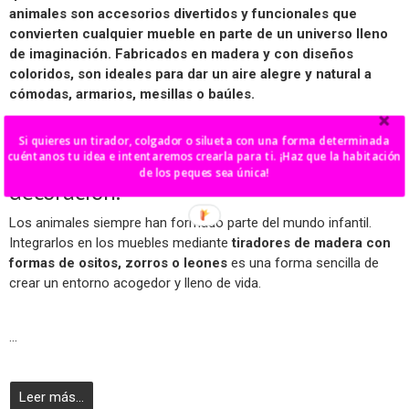
animales
son accesorios divertidos y funcionales que
convierten cualquier mueble en parte de un universo lleno
de imaginación. Fabricados en madera y con diseños
coloridos, son ideales para dar un aire alegre y natural a
cómodas, armarios, mesillas o baúles.
Si quieres un tirador, colgador o silueta con una forma determinada
cuéntanos tu idea e intentaremos crearla para ti. ¡Haz que la habitación
1. La magia de los animales en la
de los peques sea única!
decoración.
Los animales siempre han formado parte del mundo infantil.
Integrarlos en los muebles mediante
tiradores de madera con
formas de ositos, zorros o leones
es una forma sencilla de
crear un entorno acogedor y lleno de vida.
...
Leer más...