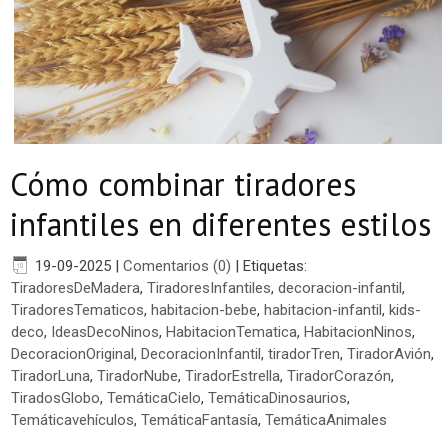
Cómo combinar tiradores
infantiles en diferentes estilos
19-09-2025
|
Comentarios (0)
|
Etiquetas:
TiradoresDeMadera
,
TiradoresInfantiles
,
decoracion-infantil
,
TiradoresTematicos
,
habitacion-bebe
,
habitacion-infantil
,
kids-
deco
,
IdeasDecoNinos
,
HabitacionTematica
,
HabitacionNinos
,
DecoracionOriginal
,
DecoracionInfantil
,
tiradorTren
,
TiradorAvión
,
TiradorLuna
,
TiradorNube
,
TiradorEstrella
,
TiradorCorazón
,
TiradosGlobo
,
TemáticaCielo
,
TemáticaDinosaurios
,
Temáticavehículos
,
TemáticaFantasía
,
TemáticaAnimales