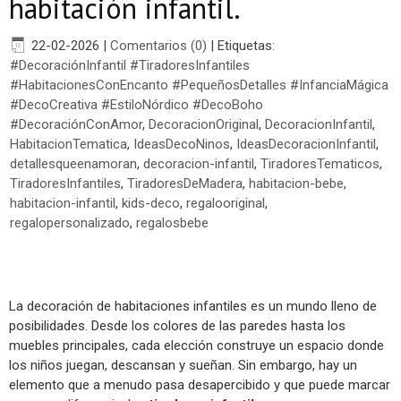
habitación infantil.
22-02-2026
|
Comentarios (0)
|
Etiquetas:
#DecoraciónInfantil #TiradoresInfantiles
#HabitacionesConEncanto #PequeñosDetalles #InfanciaMágica
#DecoCreativa #EstiloNórdico #DecoBoho
#DecoraciónConAmor
,
DecoracionOriginal
,
DecoracionInfantil
,
HabitacionTematica
,
IdeasDecoNinos
,
IdeasDecoracionInfantil
,
detallesqueenamoran
,
decoracion-infantil
,
TiradoresTematicos
,
TiradoresInfantiles
,
TiradoresDeMadera
,
habitacion-bebe
,
habitacion-infantil
,
kids-deco
,
regalooriginal
,
regalopersonalizado
,
regalosbebe
La decoración de habitaciones infantiles es un mundo lleno de
posibilidades. Desde los colores de las paredes hasta los
muebles principales, cada elección construye un espacio donde
los niños juegan, descansan y sueñan. Sin embargo, hay un
elemento que a menudo pasa desapercibido y que puede marcar