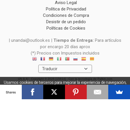
Aviso Legal
Política de Privacidad
Condiciones de Compra
Desistir de un pedido
Políticas de Cookies
| unandai@outlook.es |
Tiempo de Entrega:
Para artículos
por encargo 20 días aprox
(*) Precios con Impuestos incluidos
UN & AI
- Copyright © 2026 [15614] - Con la tecnología de Palbin.com
Usamos cookies de terceros para mejorar la experiencia de navegación,
y obtener estadísticas anónimas. Si continúa navegando consideramos
Shares
que acepta el uso de cookies.
OK
Más información