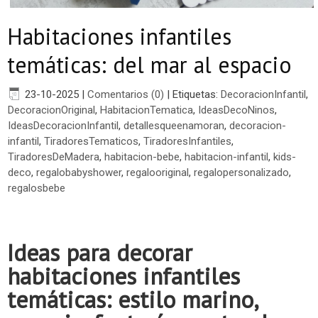
Habitaciones infantiles
temáticas: del mar al espacio
23-10-2025
|
Comentarios (0)
|
Etiquetas:
DecoracionInfantil
,
DecoracionOriginal
,
HabitacionTematica
,
IdeasDecoNinos
,
IdeasDecoracionInfantil
,
detallesqueenamoran
,
decoracion-
infantil
,
TiradoresTematicos
,
TiradoresInfantiles
,
TiradoresDeMadera
,
habitacion-bebe
,
habitacion-infantil
,
kids-
deco
,
regalobabyshower
,
regalooriginal
,
regalopersonalizado
,
regalosbebe
Ideas para decorar
habitaciones infantiles
temáticas: estilo marino,