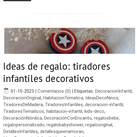
Ideas de regalo: tiradores
infantiles decorativos
01-10-2025
|
Comentarios (0)
|
Etiquetas:
DecoracionInfantil
,
DecoracionOriginal
,
HabitacionTematica
,
IdeasDecoNinos
,
TiradoresDeMadera
,
TiradoresInfantiles
,
decoracion-infantil
,
TiradoresTematicos
,
habitacion-infantil
,
kids-deco
,
DecoraciónNórdica
,
DecoraciónConEncanto
,
regalosbebe
,
regalopersonalizado
,
regalobabyshower
,
regalooriginal
,
DetallesInfantiles
,
detallesqueenamoran
,