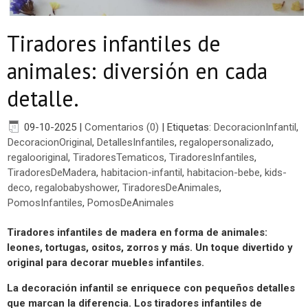
Tiradores infantiles de
animales: diversión en cada
detalle.
09-10-2025
|
Comentarios (0)
|
Etiquetas:
DecoracionInfantil
,
DecoracionOriginal
,
DetallesInfantiles
,
regalopersonalizado
,
regalooriginal
,
TiradoresTematicos
,
TiradoresInfantiles
,
TiradoresDeMadera
,
habitacion-infantil
,
habitacion-bebe
,
kids-
deco
,
regalobabyshower
,
TiradoresDeAnimales
,
PomosInfantiles
,
PomosDeAnimales
Tiradores infantiles de madera en forma de animales:
leones, tortugas, ositos, zorros y más. Un toque divertido y
original para decorar muebles infantiles.
La decoración infantil se enriquece con pequeños detalles
que marcan la diferencia. Los
tiradores infantiles de