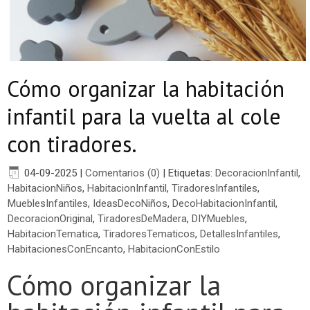
Cómo organizar la habitación
infantil para la vuelta al cole
con tiradores.
04-09-2025
|
Comentarios (0)
|
Etiquetas:
DecoracionInfantil
,
HabitacionNiños
,
HabitacionInfantil
,
TiradoresInfantiles
,
MueblesInfantiles
,
IdeasDecoNiños
,
DecoHabitacionInfantil
,
DecoracionOriginal
,
TiradoresDeMadera
,
DIYMuebles
,
HabitacionTematica
,
TiradoresTematicos
,
DetallesInfantiles
,
HabitacionesConEncanto
,
HabitacionConEstilo
Cómo organizar la