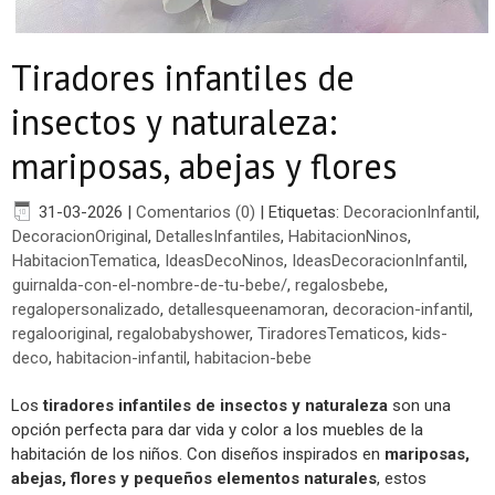
Tiradores infantiles de
insectos y naturaleza:
mariposas, abejas y flores
31-03-2026
|
Comentarios (0)
|
Etiquetas:
DecoracionInfantil
,
DecoracionOriginal
,
DetallesInfantiles
,
HabitacionNinos
,
HabitacionTematica
,
IdeasDecoNinos
,
IdeasDecoracionInfantil
,
guirnalda-con-el-nombre-de-tu-bebe/
,
regalosbebe
,
regalopersonalizado
,
detallesqueenamoran
,
decoracion-infantil
,
regalooriginal
,
regalobabyshower
,
TiradoresTematicos
,
kids-
deco
,
habitacion-infantil
,
habitacion-bebe
Los
tiradores infantiles de insectos y naturaleza
son una
opción perfecta para dar vida y color a los muebles de la
habitación de los niños. Con diseños inspirados en
mariposas,
abejas, flores y pequeños elementos naturales
, estos