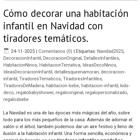
Cómo decorar una habitación
infantil en Navidad con
tiradores temáticos.
24-11-2025
|
Comentarios (0)
|
Etiquetas:
Navidad2025
,
DecoracionInfantil
,
DecoracionOriginal
,
DetallesInfantiles
,
HabitacionNinos
,
HabitacionTematica
,
IdeasDecoNinos
,
IdeasDecoracionInfantil
,
detallesqueenamoran
,
decoracion-
infantil
,
TiradoresTematicos
,
TiradoresInfantiles
,
TiradoresDeMadera
,
habitacion-bebe
,
habitacion-infantil
,
kids-
deco
,
regalobabyshower
,
regalooriginal
,
regalopersonalizado
,
regalosbebe
La Navidad es una de las épocas más mágicas del año, sobre
todo para los más pequeños de la casa. Además de adornar el
salón o el árbol, también podemos dar un aire festivo y lleno de
ilusión a la habitación infantil. Una forma sencilla, económica y