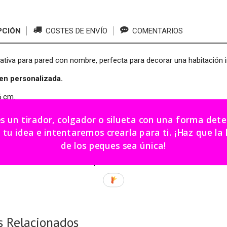
PCIÓN
COSTES DE ENVÍO
COMENTARIOS
ativa para pared con nombre, perfecta para decorar una habitación 
en personalizada.
5 cm.
rá la primera inicial del nombre indicado y podrá personalizarse en e
es un tirador, colgador o silueta con una forma de
igual que el nombre.
dea e intentaremos crearla para ti. ¡Haz que la habitación
roducto artesanal las medidas pueden variar algo.
de los peques sea única!
cación: 15 - 20 días hábiles aproximadamente.
s Relacionados