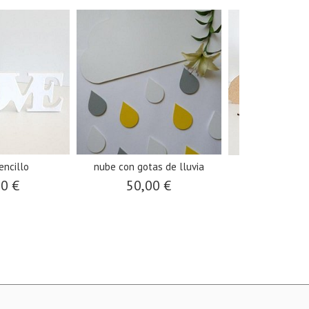
encillo
nube con gotas de lluvia
pareja de gato
00 €
50,00 €
25,0