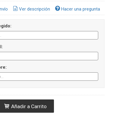
nvío
Ver descripción
Hacer una pregunta
gido:
l:
re:
Añadir a Carrito