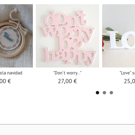
bola navidad
"Don´t worry..."
"Love" s
00 €
27,00 €
25,