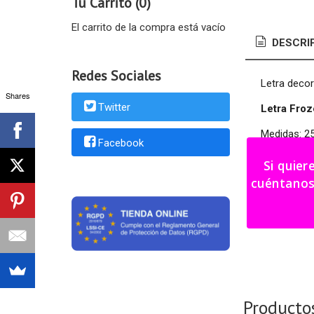
Tu Carrito (0)
El carrito de la compra está vacío
DESCRI
Redes Sociales
Letra decor
Shares
Twitter
Letra Froz
Medidas: 2
Facebook
La letra se
Si quier
colores al 
cuéntanos tu i
Al ser un p
Plazo fabri
Producto