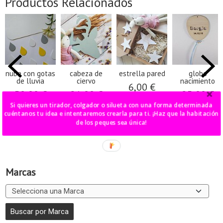
Productos Relacionados
nube con gotas
cabeza de
estrella pared
globo
de lluvia
ciervo
nacimiento
6,00 €
50,00 €
21,00 €
25,00 €
Si quieres un tirador, colgador o silueta con una forma determinada
cuéntanos tu idea e intentaremos crearla para ti. ¡Haz que la habitación
de los peques sea única!
Marcas