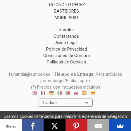
RATONCITO PÉREZ
BASTIDORES
MOBILIARIO
Ir arriba
Contáctanos
Aviso Legal
Política de Privacidad
Condiciones de Compra
Políticas de Cookies
| unandai@outlook.es |
Tiempo de Entrega:
Para artículos
por encargo 20 días aprox
(*) Precios con Impuestos incluidos
UN & AI
- Copyright © 2026 [15614] - Con la tecnología de Palbin.com
Usamos cookies de terceros para mejorar la experiencia de navegación,
y obtener estadísticas anónimas. Si continúa navegando consideramos
Shares
que acepta el uso de cookies.
OK
Más información