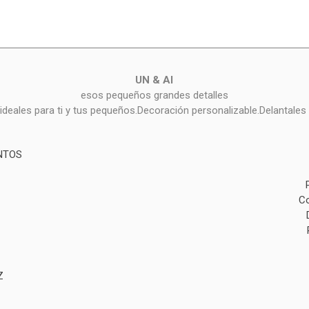
UN & AI
esos pequeños grandes detalles
deales para ti y tus pequeños.Decoración personalizable.Delantales 
NTOS
Co
Z