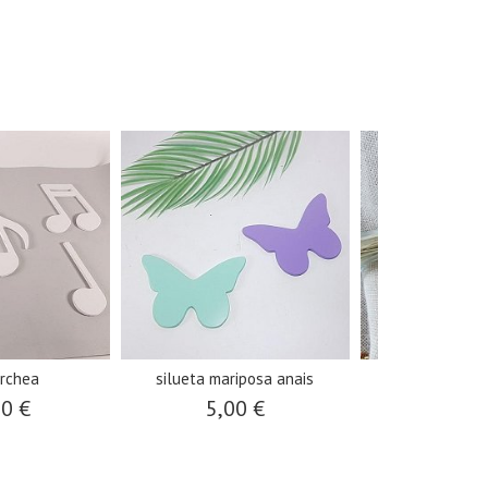
rchea
silueta mariposa anais
colgante pájaro
00 €
5,00 €
20,0