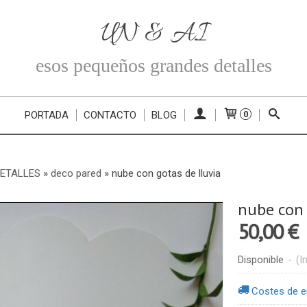
UN & AI
esos pequeños grandes detalles
PORTADA
CONTACTO
BLOG
0
DETALLES
»
deco pared
»
nube con gotas de lluvia
nube con 
50,00 €
Disponible
-
(I
Costes de e