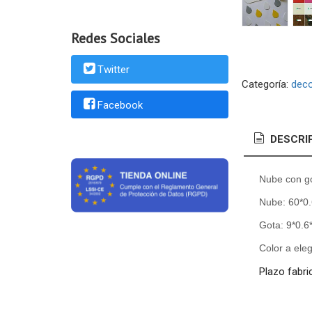
Redes Sociales
Twitter
Categoría:
deco
Facebook
DESCRI
Nube con go
Nube: 60*0
Gota: 9*0.6
Color a eleg
Plazo fabri