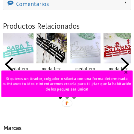
Comentarios
Productos Relacionados
medallero
medallero
medallero
medallero
hierro runner
doble natación
triple gimnasia
doble triathlon
o gimnasia...
Si quieres un tirador, colgador o silueta con una forma determinada
50,00 €
50,00 €
60,00 €
cuéntanos tu idea e intentaremos crearla para ti. ¡Haz que la habitación
50,00 €
de los peques sea única!
Marcas