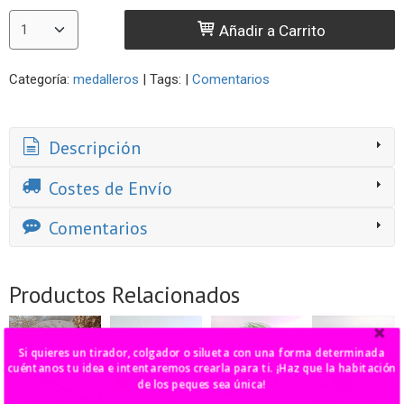
Añadir a Carrito
Categoría:
medalleros
|
Tags:
|
Comentarios
Descripción
Costes de Envío
Comentarios
Productos Relacionados
Si quieres un tirador, colgador o silueta con una forma determinada
cuéntanos tu idea e intentaremos crearla para ti. ¡Haz que la habitación
de los peques sea única!