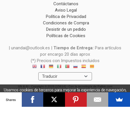
Contáctanos
Aviso Legal
Política de Privacidad
Condiciones de Compra
Desistir de un pedido
Políticas de Cookies
| unandai@outlook.es |
Tiempo de Entrega:
Para artículos
por encargo 20 días aprox
(*) Precios con Impuestos incluidos
UN & AI
- Copyright © 2026 [15614] - Con la tecnología de Palbin.com
Usamos cookies de terceros para mejorar la experiencia de navegación,
y obtener estadísticas anónimas. Si continúa navegando consideramos
Shares
que acepta el uso de cookies.
OK
Más información