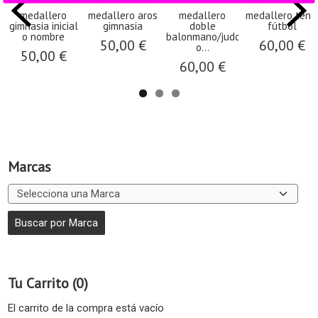
medallero
medallero aros
medallero
medallero tenis
gimnasia inicial
gimnasia
doble
fútbol
o nombre
balonmano/judo
50,00 €
60,00 €
o...
50,00 €
60,00 €
Marcas
Tu Carrito (0)
El carrito de la compra está vacío