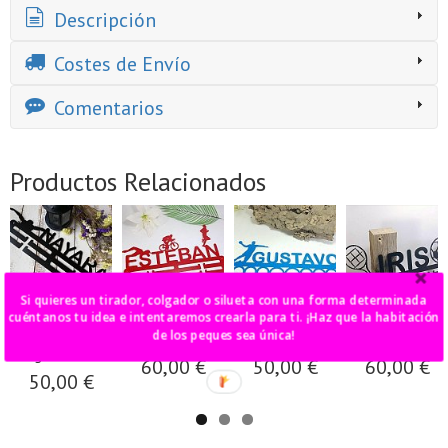
Descripción
Costes de Envío
Comentarios
Productos Relacionados
Si quieres un tirador, colgador o silueta con una forma determinada
cuéntanos tu idea e intentaremos crearla para ti. ¡Haz que la habitación
medallero
medallero
medallero aros
medallero tenis
de los peques sea única!
doble natación
doble triathlon
balonmano
fútbol
o gimnasia...
60,00 €
50,00 €
60,00 €
50,00 €