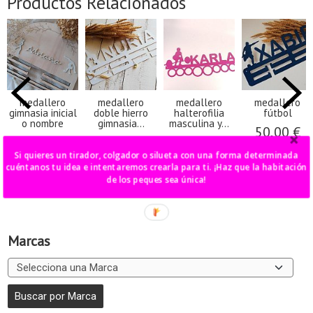
Productos Relacionados
medallero
medallero
medallero
medallero
gimnasia inicial
doble hierro
halterofilia
fútbol
o nombre
gimnasia...
masculina y...
50,00 €
50,00 €
50,00 €
50,00 €
Si quieres un tirador, colgador o silueta con una forma determinada
cuéntanos tu idea e intentaremos crearla para ti. ¡Haz que la habitación
de los peques sea única!
Marcas