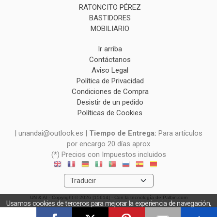
RATONCITO PÉREZ
BASTIDORES
MOBILIARIO
Ir arriba
Contáctanos
Aviso Legal
Política de Privacidad
Condiciones de Compra
Desistir de un pedido
Políticas de Cookies
| unandai@outlook.es |
Tiempo de Entrega:
Para artículos
por encargo 20 días aprox
(*) Precios con Impuestos incluidos
UN & AI
- Copyright © 2026 [15614] - Con la tecnología de Palbin.com
Usamos cookies de terceros para mejorar la experiencia de navegación,
y obtener estadísticas anónimas. Si continúa navegando consideramos