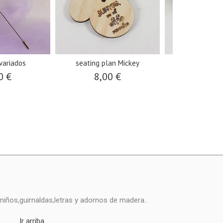
 variados
seating plan Mickey
etiquetas
personal
0 €
8,00 €
16,0
niños,guirnaldas,letras y adornos de madera..
Ir arriba