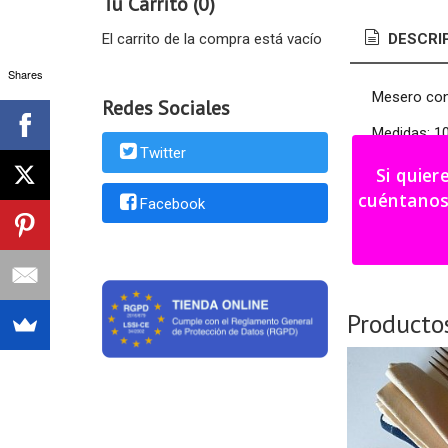
Tu Carrito (0)
El carrito de la compra está vacío
DESCRI
Shares
Mesero con
Redes Sociales
Medidas: 1
Twitter
Plazo fabri
Si quier
cuéntanos tu i
Facebook
Envío inme
Producto