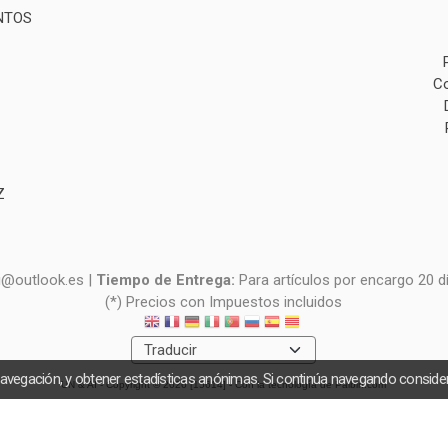
NTOS
Co
Z
i@outlook.es |
Tiempo de Entrega:
Para artículos por encargo 20 d
(*) Precios con Impuestos incluidos
navegación, y obtener estadísticas anónimas. Si continúa navegando consid
UN & AI
- Copyright © 2026 [15614] - Con la tecnología de Palbin.com