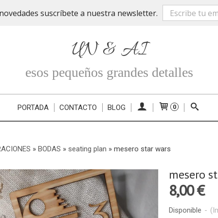
novedades suscríbete a nuestra newsletter.
UN & AI
esos pequeños grandes detalles
PORTADA
CONTACTO
BLOG
0
RACIONES
»
BODAS
»
seating plan
»
mesero star wars
mesero st
8,00 €
Disponible
-
(I