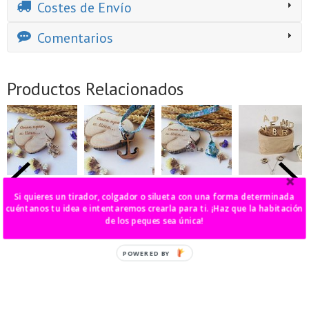
Costes de Envío
Comentarios
Productos Relacionados
collar liberty
collar ancla
collar liberty
alfileres
Si quieres un tirador, colgador o silueta con una forma determinada
osito dorado
cordón liberty
rana
personalizados
cuéntanos tu idea e intentaremos crearla para ti. ¡Haz que la habitación
9,00 €
9,00 €
9,00 €
4,00 €
de los peques sea única!
POWERED BY