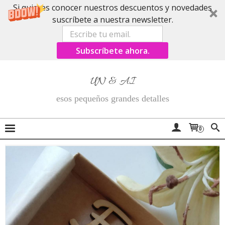
Si quieres conocer nuestros descuentos y novedades
suscríbete a nuestra newsletter.
Subscríbete ahora.
UN & AI
esos pequeños grandes detalles
0