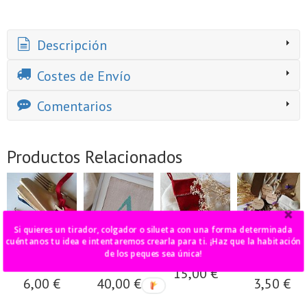
Descripción
Costes de Envío
Comentarios
Productos Relacionados
Si quieres un tirador, colgador o silueta con una forma determinada
cuéntanos tu idea e intentaremos crearla para ti. ¡Haz que la habitación
de los peques sea única!
mini nombres
cuadro inicial
calcetín ciervo
colgante
de madera
punto de cruz
nombre madera
15,00 €
6,00 €
40,00 €
3,50 €