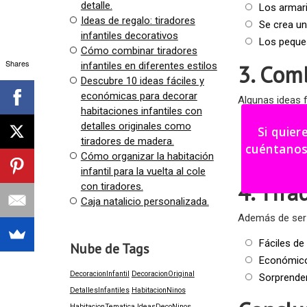
detalle.
Los armari
Ideas de regalo: tiradores
Se crea un
infantiles decorativos
Los peques
Cómo combinar tiradores
Shares
3. Com
infantiles en diferentes estilos
Descubre 10 ideas fáciles y
económicas para decorar
Algunas ideas f
habitaciones infantiles con
Cómoda bl
detalles originales como
Si quier
tiradores de madera.
Armario d
cuéntanos tu i
Cómo organizar la habitación
Mesilla in
infantil para la vuelta al cole
4. Tira
con tiradores.
Caja natalicio personalizada.
Además de ser u
Fáciles de 
Nube de Tags
Económicos
DecoracionInfantil
DecoracionOriginal
Sorprende
DetallesInfantiles
HabitacionNinos
HabitacionTematica
IdeasDecoNinos