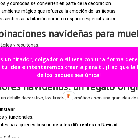
os y cómodas se convierten en parte de la decoración.
 ambiente mágico que refuerza la emoción de las fiestas.
 sienten su habitación como un espacio especial y único.
binaciones navideñas para muebl
áciles y resultonas:
anca + tiradores de copos de nieve
→ un aire invernal y dulce.
es un tirador, colgador o silueta con una forma de
e madera + tiradores de estrellas doradas
→ un toque cálido y fe
dea e intentaremos crearla para ti. ¡Haz que la habitación
fantil + tiradores de caramelos
→ diversión y color asegurados.
de los peques sea única!
dores navideños: un regalo origi
n detalle decorativo, los tiradores temáticos son una gran idea de 
instalar.
 y funcionales.
ntes para quienes buscan
detalles diferentes
en Navidad.