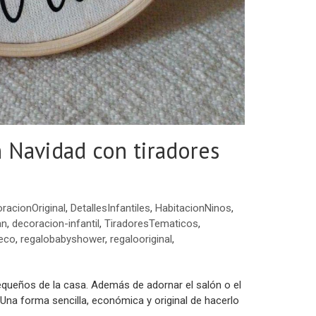
n Navidad con tiradores
racionOriginal
,
DetallesInfantiles
,
HabitacionNinos
,
an
,
decoracion-infantil
,
TiradoresTematicos
,
deco
,
regalobabyshower
,
regalooriginal
,
queños de la casa. Además de adornar el salón o el
l. Una forma sencilla, económica y original de hacerlo