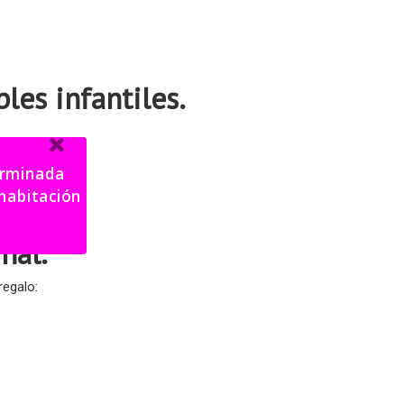
es infantiles.
terminada
stivo.
nal.
regalo: