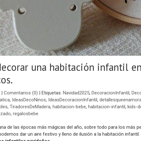
corar una habitación infantil e
os.
|
Comentarios (0)
|
Etiquetas:
Navidad2025
,
DecoracionInfantil
,
Deco
atica
,
IdeasDecoNinos
,
IdeasDecoracionInfantil
,
detallesqueenamor
iles
,
TiradoresDeMadera
,
habitacion-bebe
,
habitacion-infantil
,
kids-
izado
,
regalosbebe
una de las épocas más mágicas del año, sobre todo para los más pe
podemos dar un aire festivo y lleno de ilusión a la habitación infanti
es infantiles navideños
.