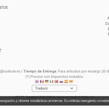
NTOS
Co
Z
i@outlook.es |
Tiempo de Entrega:
Para artículos por encargo 20 d
(*) Precios con Impuestos incluidos
UN & AI
- Copyright © 2026 [15614] - Con la tecnología de Palbin.com
navegación, y obtener estadísticas anónimas. Si continúa navegando consid