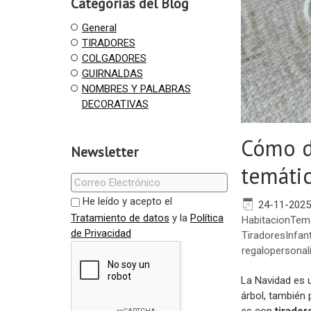
Categorías del Blog
General
TIRADORES
COLGADORES
GUIRNALDAS
NOMBRES Y PALABRAS
DECORATIVAS
Cómo de
Newsletter
temátic
He leído y acepto el
24-11-2025
Tratamiento de datos
y la
Política
HabitacionTem
de Privacidad
TiradoresInfant
regalopersonal
La Navidad es 
árbol, también 
es con
tirador