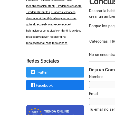
Conclu
IdeasDecoracionInfantil
TiradoresDeMadera
Decorar la habi
TiradoresInfantiles
TiradoresTematicos
crear un ambien
decoracion-infantil
detallesqueenamoran
guirnalda-con-el-nombre-de-tu-bebe/
Porque los pequ
habitacion-bebe
habitacion-infantil
kids-deco
regalobabyshower
regalooriginal
Categorías:
TI
regalopersonalizado
regalosbebe
No se encontra
Redes Sociales
Deja un Com
Twitter
Nombre
Facebook
Email
Tu email no se