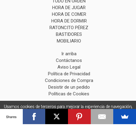
TODO EN ORDEN
HORA DE JUGAR
HORA DE COMER
HORA DE DORMIR
RATONCITO PÉREZ
BASTIDORES
MOBILIARIO
Ir arriba
Contáctanos
Aviso Legal
Política de Privacidad
Condiciones de Compra
Desistir de un pedido
Políticas de Cookies
| unandai@outlook.es |
Tiempo de Entrega:
Para artículos
Usamos cookies de terceros para mejorar la experiencia de navegación,
y obtener estadísticas anónimas. Si continúa navegando consideramos
por encargo 20 días aprox
Shares
que acepta el uso de cookies.
OK
Más información
(*) Precios con Impuestos incluidos