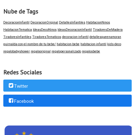
Nube de Tags
DecoracionInfantil
DecoracionOriginal
DetallesInfantiles
HabitacionNinos
HabitacionTematica
IdeasDecoNinos
IdeasDecoracionInfantil
TiradoresDeMadera
TiradoresInfantiles
TiradoresTematicos
decoracion-infantil
detallesqueenamoran
guirnalda-con-el-nombre-de-tu-bebe/
habitacion-bebe
habitacion-infantil
kids-deco
regalobabyshower
regalooriginal
regalopersonalizado
regalosbebe
Redes Sociales
Twitter
Facebook