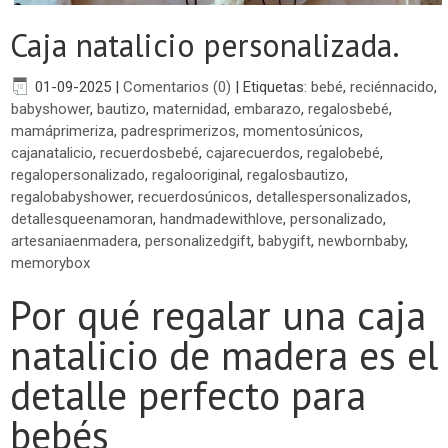
Caja natalicio personalizada.
01-09-2025
|
Comentarios (0)
|
Etiquetas:
bebé
,
reciénnacido
,
babyshower
,
bautizo
,
maternidad
,
embarazo
,
regalosbebé
,
mamáprimeriza
,
padresprimerizos
,
momentosúnicos
,
cajanatalicio
,
recuerdosbebé
,
cajarecuerdos
,
regalobebé
,
regalopersonalizado
,
regalooriginal
,
regalosbautizo
,
regalobabyshower
,
recuerdosúnicos
,
detallespersonalizados
,
detallesqueenamoran
,
handmadewithlove
,
personalizado
,
artesaniaenmadera
,
personalizedgift
,
babygift
,
newbornbaby
,
memorybox
Por qué regalar una caja
natalicio de madera es el
detalle perfecto para
bebés