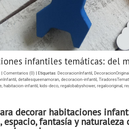
iones infantiles temáticas: del m
|
Comentarios (0)
|
Etiquetas:
DecoracionInfantil
,
DecoracionOrigina
nInfantil
,
detallesqueenamoran
,
decoracion-infantil
,
TiradoresTemat
e
,
habitacion-infantil
,
kids-deco
,
regalobabyshower
,
regalooriginal
,
re
ara decorar habitaciones infanti
 espacio, fantasía y naturaleza 