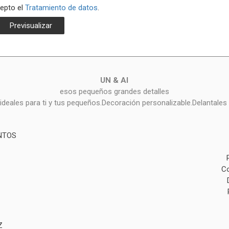
cepto el
Tratamiento de datos
.
UN & AI
esos pequeños grandes detalles
deales para ti y tus pequeños.Decoración personalizable.Delantales 
NTOS
Co
Z