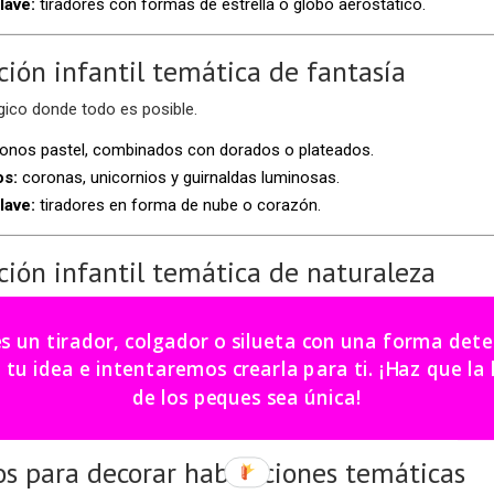
lave:
tiradores con formas de estrella o globo aerostático.
ción infantil temática de fantasía
ico donde todo es posible.
onos pastel, combinados con dorados o plateados.
os:
coronas, unicornios y guirnaldas luminosas.
lave:
tiradores en forma de nube o corazón.
ción infantil temática de naturaleza
frutan del aire libre y los animales.
es un tirador, colgador o silueta con una forma de
erdes, marrones y beige.
dea e intentaremos crearla para ti. ¡Haz que la habitación
os:
vinilos de bosques, cojines con estampados de animales, alfombr
de los peques sea única!
lave:
tiradores de madera en forma de hoja o animalitos.
os para decorar habitaciones temáticas