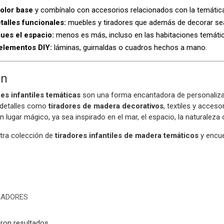
color base
y combínalo con accesorios relacionados con la temática
talles funcionales:
muebles y tiradores que además de decorar sea
ues el espacio:
menos es más, incluso en las habitaciones temátic
elementos DIY:
láminas, guirnaldas o cuadros hechos a mano.
ón
es infantiles temáticas
son una forma encantadora de personalizar 
detalles como
tiradores de madera decorativos
, textiles y acces
n lugar mágico, ya sea inspirado en el mar, el espacio, la naturaleza o
tra colección de
tiradores infantiles de madera temáticos
y encue
RADORES
ron resultados.