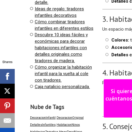
Detalles c
detalle.
Ideas de regalo: tiradores
infantiles decorativos
3. Habita
Cómo combinar tiradores
infantiles en diferentes estilos
Un espacio mág
Descubre 10 ideas fáciles y
Colores:
t
económicas para decorar
Accesori
habitaciones infantiles con
detalles originales como
Detalles c
tiradores de madera.
Shares
Cómo organizar la habitación
4. Habita
infantil para la vuelta al cole
con tiradores.
Para quienes dis
Caja natalicio personalizada.
Si quier
Colores:
v
cuéntanos tu i
Accesori
Nube de Tags
Detalles c
DecoracionInfantil
DecoracionOriginal
5. Consej
DetallesInfantiles
HabitacionNinos
HabitacionTematica
IdeasDecoNinos