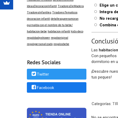
Elige un 
IdeasDecoracionInfantil
TiradoresDeMadera
Integra de
TiradoresInfantiles
TiradoresTematicos
No recarg
decoracion-infantil
detallesqueenamoran
Combina 
guirnalda-con-el-nombre-de-tu-bebe/
habitacion-bebe
habitacion-infantil
kids-deco
regalobabyshower
regalooriginal
Conclusi
regalopersonalizado
regalosbebe
Las
habitacion
Con pequeños 
Redes Sociales
dormitorio en u
¡Descubre nues
Twitter
tus peques!
Facebook
Categorías:
TI
No se encontra