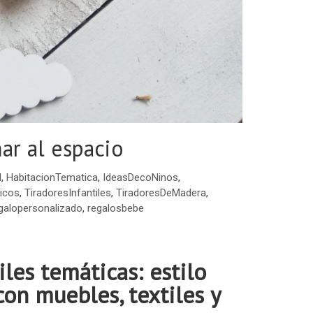
ar al espacio
l
,
HabitacionTematica
,
IdeasDecoNinos
,
icos
,
TiradoresInfantiles
,
TiradoresDeMadera
,
galopersonalizado
,
regalosbebe
les temáticas: estilo
con muebles, textiles y