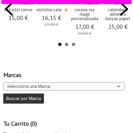
calcetín ciervo
estrella calada
corona rey
calendario
mago
adviento
15,00 €
16,15 €
personalizada
bolsas papel
19,00 €
17,00 €
25,00 €
20,00 €
Marcas
Tu Carrito (0)