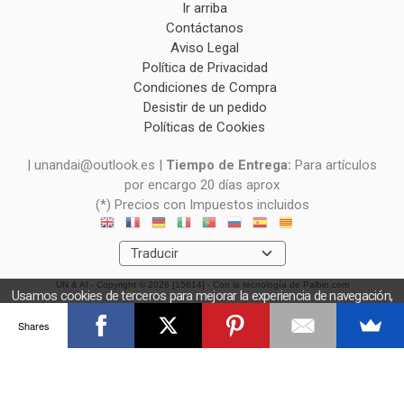
Ir arriba
Contáctanos
Aviso Legal
Política de Privacidad
Condiciones de Compra
Desistir de un pedido
Políticas de Cookies
| unandai@outlook.es |
Tiempo de Entrega:
Para artículos
por encargo 20 días aprox
(*) Precios con Impuestos incluidos
UN & AI
- Copyright © 2026 [15614] - Con la tecnología de Palbin.com
Usamos cookies de terceros para mejorar la experiencia de navegación,
y obtener estadísticas anónimas. Si continúa navegando consideramos
Shares
que acepta el uso de cookies.
OK
Más información