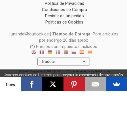
Política de Privacidad
Condiciones de Compra
Desistir de un pedido
Políticas de Cookies
| unandai@outlook.es |
Tiempo de Entrega:
Para artículos
por encargo 20 días aprox
(*) Precios con Impuestos incluidos
UN & AI
- Copyright © 2026 [15614] - Con la tecnología de Palbin.com
Usamos cookies de terceros para mejorar la experiencia de navegación,
y obtener estadísticas anónimas. Si continúa navegando consideramos
Shares
que acepta el uso de cookies.
OK
Más información