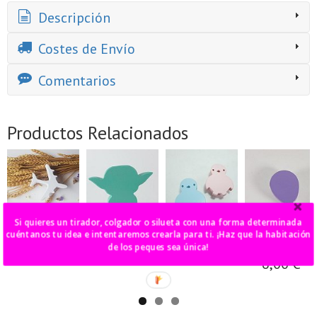
Descripción
Costes de Envío
Comentarios
Productos Relacionados
Si quieres un tirador, colgador o silueta con una forma determinada
tirador avión
tirador Yoda
tirador pingüino
tirador /
cuéntanos tu idea e intentaremos crearla para ti. ¡Haz que la habitación
colgador globo
de los peques sea única!
6,00 €
6,00 €
6,00 €
6,00 €