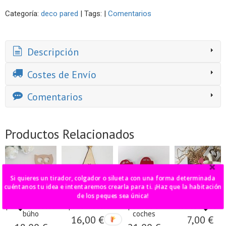
Categoría:
deco pared
|
Tags:
|
Comentarios
Descripción
Costes de Envío
Comentarios
Productos Relacionados
Si quieres un tirador, colgador o silueta con una forma determinada
cuéntanos tu idea e intentaremos crearla para ti. ¡Haz que la habitación
de los peques sea única!
pack 2 siluetas
tipi de madera
pack de 5
letras madera
búho
coches
16,00 €
7,00 €