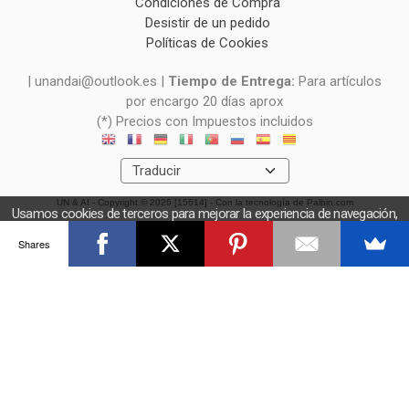
Condiciones de Compra
Desistir de un pedido
Políticas de Cookies
| unandai@outlook.es |
Tiempo de Entrega:
Para artículos
por encargo 20 días aprox
(*) Precios con Impuestos incluidos
UN & AI
- Copyright © 2026 [15614] - Con la tecnología de Palbin.com
Usamos cookies de terceros para mejorar la experiencia de navegación,
y obtener estadísticas anónimas. Si continúa navegando consideramos
Shares
que acepta el uso de cookies.
OK
Más información