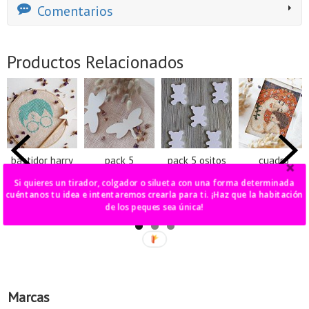
Comentarios
Productos Relacionados
bastidor harry
pack 5
pack 5 ositos
cuadro
potter
libélulas
pared
maternidad
punto de cruz
Si quieres un tirador, colgador o silueta con una forma determinada
40,00 €
13,00 €
20,00 €
cuéntanos tu idea e intentaremos crearla para ti. ¡Haz que la habitación
125,00 €
de los peques sea única!
Marcas