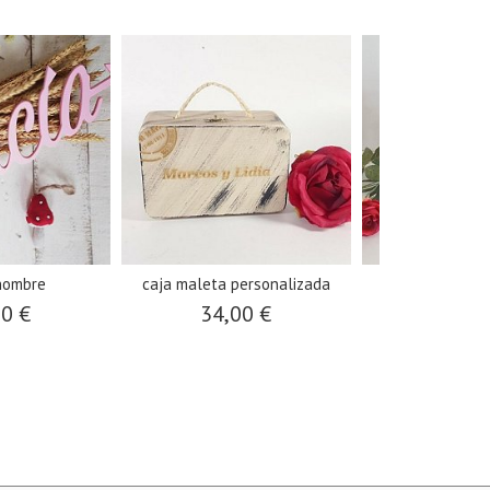
nombre
caja maleta personalizada
fecha m
00 €
34,00 €
60,0