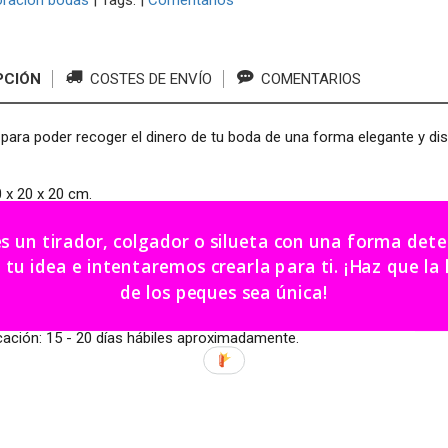
ración bodas
|
Tags:
|
Comentarios
PCIÓN
COSTES DE ENVÍO
COMENTARIOS
para poder recoger el dinero de tu boda de una forma elegante y dis
 x 20 x 20 cm.
ir.
es un tirador, colgador o silueta con una forma de
dea e intentaremos crearla para ti. ¡Haz que la habitación
se dará sobre la madera natural de la caja por lo que puede haber c
de los peques sea única!
roducto artesanal las medidas pueden variar.
cación: 15 - 20 días hábiles aproximadamente.