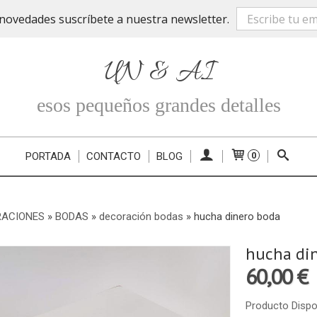
novedades suscríbete a nuestra newsletter.
UN & AI
esos pequeños grandes detalles
PORTADA
CONTACTO
BLOG
0
RACIONES
»
BODAS
»
decoración bodas
»
hucha dinero boda
hucha di
60,00 €
Producto Dispo