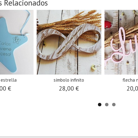
s Relacionados
 estrella
símbolo infinito
flecha 
00 €
28,00 €
20,