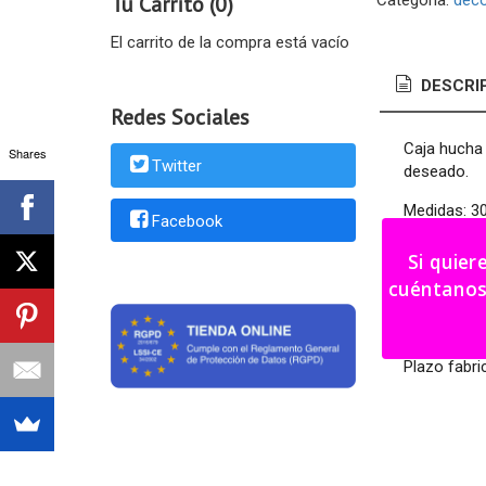
Tu Carrito (0)
Categoría:
deco
El carrito de la compra está vacío
DESCRI
Redes Sociales
Caja hucha 
Shares
Twitter
deseado.
Medidas: 30
Facebook
Color a eleg
Si quier
cuéntanos tu i
El acabado 
Al ser un p
Plazo fabri