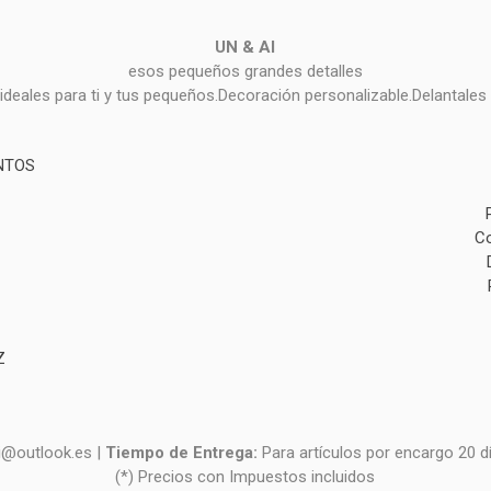
UN & AI
esos pequeños grandes detalles
deales para ti y tus pequeños.Decoración personalizable.Delantales 
NTOS
Co
Z
i@outlook.es |
Tiempo de Entrega:
Para artículos por encargo 20 d
(*) Precios con Impuestos incluidos