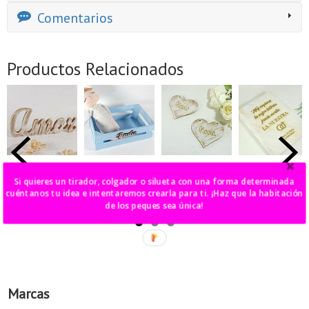
Comentarios
Productos Relacionados
"Amor" en
caja fruta
letrero corazón
caja libro
madera
personalizada
grabado
nuestra historia
Si quieres un tirador, colgador o silueta con una forma determinada
cuéntanos tu idea e intentaremos crearla para ti. ¡Haz que la habitación
27,00 €
28,00 €
15,00 €
33,00 €
de los peques sea única!
Marcas