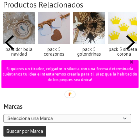
Productos Relacionados
bastidor bola
pack 5
pack 5
pack 5 siluetas
navidad
corazones
golondrinas
corona
12,00 €
20,00 €
23,00 €
15,00 €
Si quieres un tirador, colgador o silueta con una forma determinada
cuéntanos tu idea e intentaremos crearla para ti. ¡Haz que la habitación
de los peques sea única!
Marcas