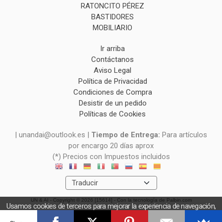
RATONCITO PÉREZ
BASTIDORES
MOBILIARIO
Ir arriba
Contáctanos
Aviso Legal
Política de Privacidad
Condiciones de Compra
Desistir de un pedido
Políticas de Cookies
| unandai@outlook.es |
Tiempo de Entrega:
Para artículos
por encargo 20 días aprox
(*) Precios con Impuestos incluidos
UN & AI
- Copyright © 2026 [15614] - Con la tecnología de Palbin.com
Usamos cookies de terceros para mejorar la experiencia de navegación,
y obtener estadísticas anónimas. Si continúa navegando consideramos