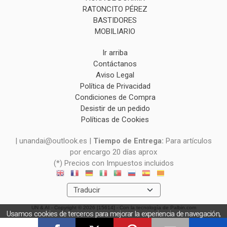
RATONCITO PÉREZ
BASTIDORES
MOBILIARIO
Ir arriba
Contáctanos
Aviso Legal
Política de Privacidad
Condiciones de Compra
Desistir de un pedido
Políticas de Cookies
| unandai@outlook.es |
Tiempo de Entrega:
Para artículos
por encargo 20 días aprox
(*) Precios con Impuestos incluidos
UN & AI
- Copyright © 2026 [15614] - Con la tecnología de Palbin.com
Usamos cookies de terceros para mejorar la experiencia de navegación,
y obtener estadísticas anónimas. Si continúa navegando consideramos