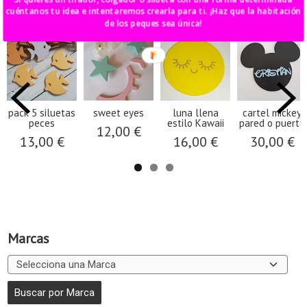
Productos Relacionados
cuéntanos tu idea e intentaremos crearla para ti. ¡Haz que la habitación
de los peques sea única!
pack 5 siluetas
sweet eyes
luna llena
cartel mickey
peces
estilo Kawaii
pared o puerta
12,00 €
13,00 €
16,00 €
30,00 €
Marcas