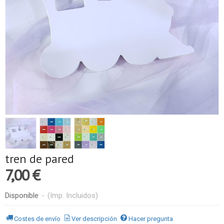
tren de pared
7,00 €
Disponible
-
(Imp. Incluidos)
Costes de envío
Ver descripción
Hacer pregunta