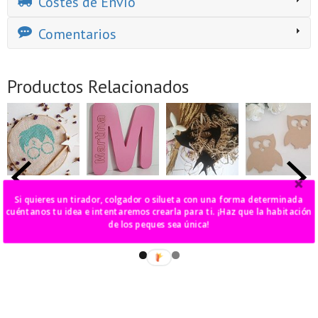
Costes de Envío
Comentarios
Productos Relacionados
bastidor harry
letra con
pack 5
pack 2 siluetas
potter
nombre
golondrinas
búho
Si quieres un tirador, colgador o silueta con una forma determinada
cuéntanos tu idea e intentaremos crearla para ti. ¡Haz que la habitación
40,00 €
37,00 €
23,00 €
18,00 €
de los peques sea única!