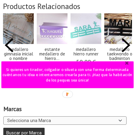
Productos Relacionados
medallero
estante
medallero
medallero
gimnasia inicial
medallero de
hierro runner
taekwondo o
o nombre
hierro...
badminton
50,00 €
50,00 €
70,00 €
50,00 €
Si quieres un tirador, colgador o silueta con una forma determinada
cuéntanos tu idea e intentaremos crearla para ti. ¡Haz que la habitación
de los peques sea única!
Marcas