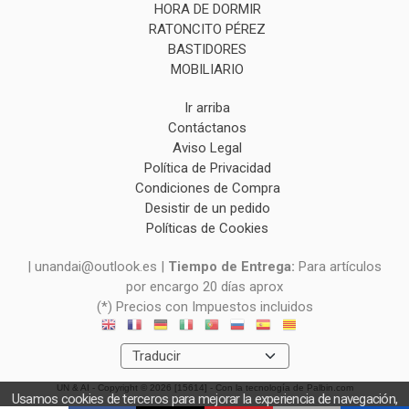
HORA DE DORMIR
RATONCITO PÉREZ
BASTIDORES
MOBILIARIO
Ir arriba
Contáctanos
Aviso Legal
Política de Privacidad
Condiciones de Compra
Desistir de un pedido
Políticas de Cookies
| unandai@outlook.es |
Tiempo de Entrega:
Para artículos
por encargo 20 días aprox
(*) Precios con Impuestos incluidos
UN & AI
- Copyright © 2026 [15614] - Con la tecnología de Palbin.com
Usamos cookies de terceros para mejorar la experiencia de navegación,