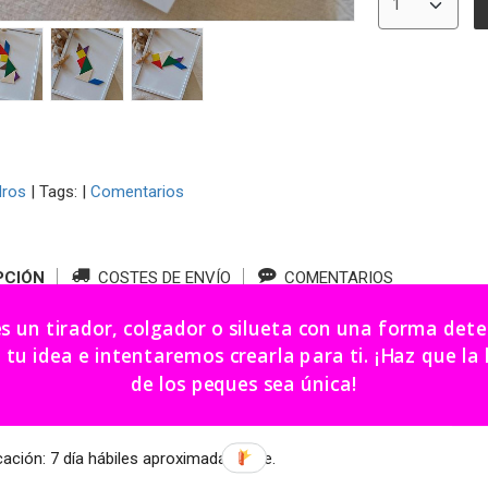
dros
|
Tags:
|
Comentarios
PCIÓN
COSTES DE ENVÍO
COMENTARIOS
es un tirador, colgador o silueta con una forma de
diferentes figuras tangram de animales a elegir.
dea e intentaremos crearla para ti. ¡Haz que la habitación
rsonalizar con el nombre del niñ@.
de los peques sea única!
 x 20 cm.
cación: 7 día hábiles aproximadamente.