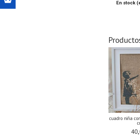
En stock (
Producto
cuadro niña co
c
40,