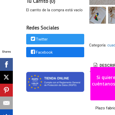
Tu Carrito (0)
El carrito de la compra está vacío
Redes Sociales
Twitter
Categoría:
cua
Shares
Facebook
DESCRI
Si quier
Cuadro con 
cuéntanos tu i
Se puede pe
Medidas: 30
Plazo fabri