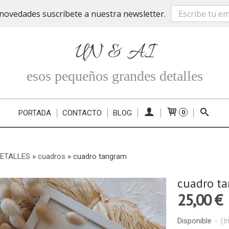
novedades suscríbete a nuestra newsletter.
UN & AI
esos pequeños grandes detalles
PORTADA
CONTACTO
BLOG
0
DETALLES
»
cuadros
»
cuadro tangram
cuadro t
25,00 €
Disponible
-
(I