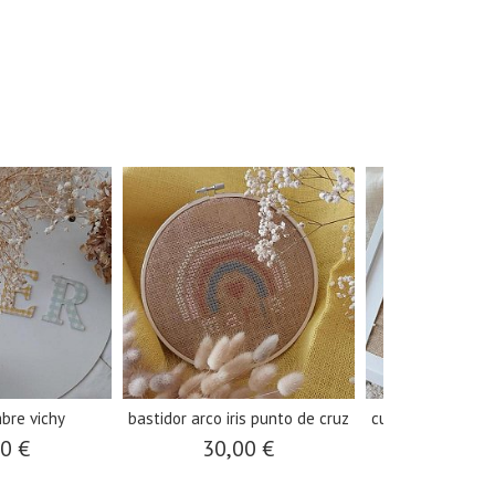
bre vichy
bastidor arco iris punto de cruz
cuadro osito bor
cru
00 €
30,00 €
40,0