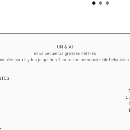
UN & AI
esos pequeños grandes detalles
deales para ti y tus pequeños.Decoración personalizable.Delantales 
NTOS
Co
Z