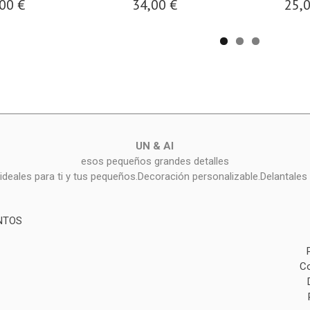
00 €
34,00 €
25,
UN & AI
esos pequeños grandes detalles
deales para ti y tus pequeños.Decoración personalizable.Delantales 
NTOS
Co