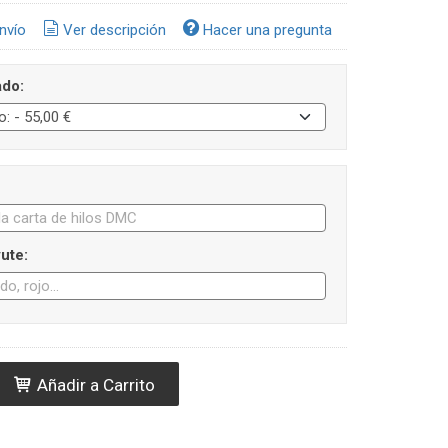
nvío
Ver descripción
Hacer una pregunta
ado:
yute:
Añadir a Carrito