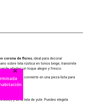
n corona de flores
, ideal para decorar
mano sobre tela rústica en tonos beige, transmite
 y verde añaden un toque alegre y fresco.
l bordado y lo convierte en una pieza lista para
terminada
los DMC) y de la tela de yute. Puedes elegirla