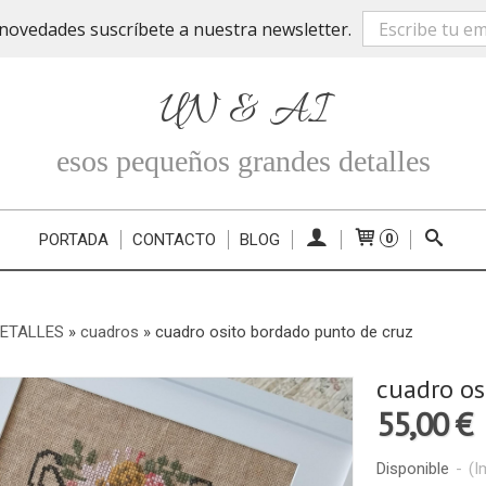
novedades suscríbete a nuestra newsletter.
UN & AI
esos pequeños grandes detalles
PORTADA
CONTACTO
BLOG
0
DETALLES
»
cuadros
»
cuadro osito bordado punto de cruz
cuadro os
55,00 €
Disponible
-
(I