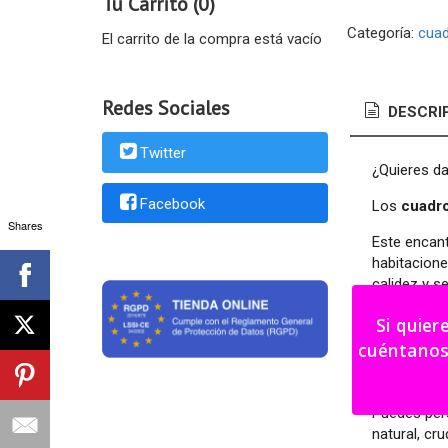
Tu Carrito (0)
Categoría:
cua
El carrito de la compra está vacío
Redes Sociales
DESCRI
Twitter
¿Quieres da
Facebook
Los
cuadr
Shares
Este encan
habitacione
calidez y s
El diseño s
Si quier
colgar o ap
cuéntanos tu i
Los tienes 
Puedes perso
natural, cru