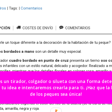
dros
|
Tags:
|
Comentarios
PCIÓN
COSTES DE ENVÍO
COMENTARIOS
rle un toque diferente a la decoración de la habitación de tu peque?
os bordados a mano
son un detalle muy especial.
tador
cuadro bordado en punto de cruz
presenta un tierno
oso co
s infantiles con un estilo natural, delicado y acogedor. Realizado a 
encillez, mientras que los detalles florales en colores rosa, amarillo
e completa con un marco blanco minimalista que resalta la belleza de
es un tirador, colgador o silueta con una forma de
oyar en estanterías, cómodas o mesitas.
dea e intentaremos crearla para ti. ¡Haz que la habitación
de los peques sea única!
con 3 animales a elegir: conejo, oso y ratón.
nalizarlos eligiendo el color del hilo de la silueta (de la carta de hi
da, amarilla, negra y roja.