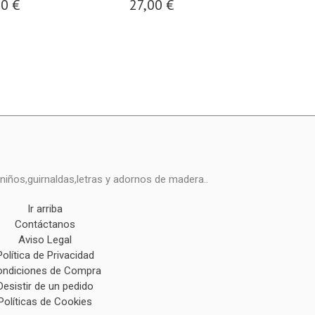
00 €
27,00 €
16,0
niños,guirnaldas,letras y adornos de madera..
Ir arriba
Contáctanos
Aviso Legal
Política de Privacidad
ndiciones de Compra
Desistir de un pedido
Políticas de Cookies