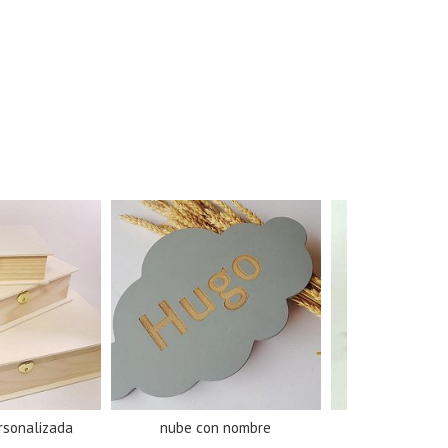
ersonalizada
nube con nombre
servilletero ha