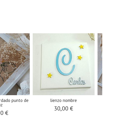
rdado punto de
lienzo nombre
cuadro t
uz
30,00 €
25,0
00 €