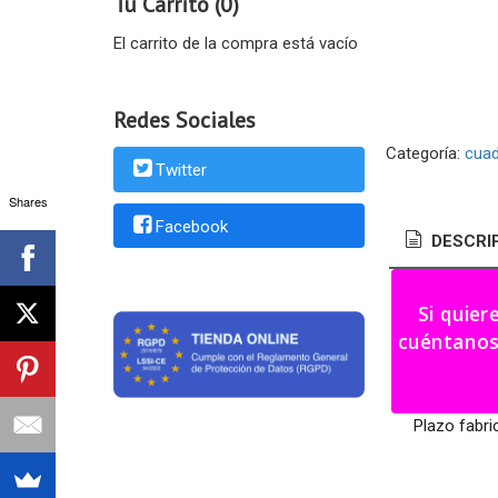
Tu Carrito (0)
El carrito de la compra está vacío
Redes Sociales
Categoría:
cua
Twitter
Shares
Facebook
DESCRI
Portafotos
Si quier
cuéntanos tu i
Medidas: 2
Color a eleg
Plazo fabri