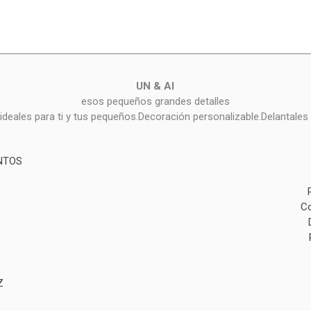
UN & AI
esos pequeños grandes detalles
deales para ti y tus pequeños.Decoración personalizable.Delantales 
NTOS
Co
Z