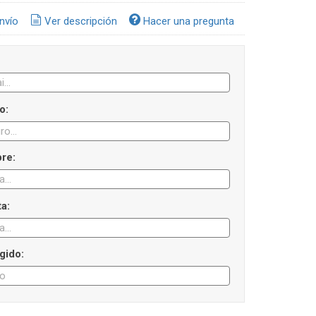
nvío
Ver descripción
Hacer una pregunta
o:
re:
ta:
gido: