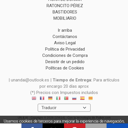
RATONCITO PÉREZ
BASTIDORES
MOBILIARIO
Ir arriba
Contáctanos
Aviso Legal
Política de Privacidad
Condiciones de Compra
Desistir de un pedido
Políticas de Cookies
| unandai@outlook.es |
Tiempo de Entrega:
Para artículos
por encargo 20 días aprox
(*) Precios con Impuestos incluidos
UN & AI
- Copyright © 2026 [15614] - Con la tecnología de Palbin.com
Usamos cookies de terceros para mejorar la experiencia de navegación,
y obtener estadísticas anónimas. Si continúa navegando consideramos