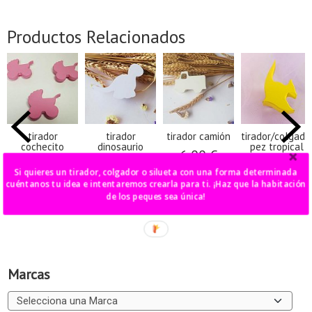
Productos Relacionados
tirador
tirador
tirador camión
tirador/colgado
cochecito
dinosaurio
pez tropical
6,00 €
capota
6,00 €
6,00 €
Si quieres un tirador, colgador o silueta con una forma determinada
6,00 €
cuéntanos tu idea e intentaremos crearla para ti. ¡Haz que la habitación
de los peques sea única!
Marcas