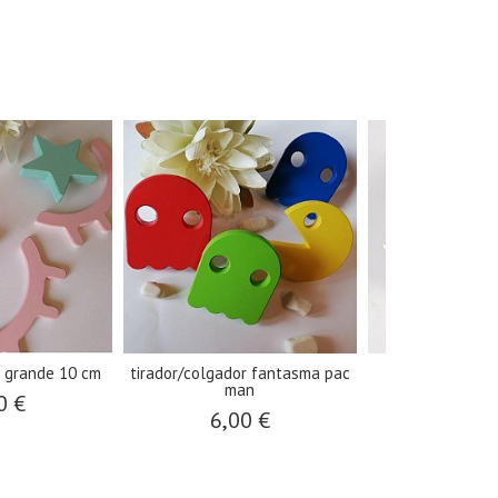
a grande 10 cm
tirador/colgador fantasma pac
tirador/colga
man
0 €
6,00
6,00 €