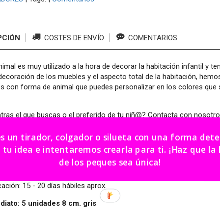
PCIÓN
COSTES DE ENVÍO
COMENTARIOS
imal es muy utilizado a la hora de decorar la habitación infantil y t
decoración de los muebles y el aspecto total de la habitación, hemo
s con forma de animal que puedes personalizar en los colores que s
ras el que buscas o el preferido de tu niñ@? Contacta con nosotros
er el tirador o colgador con la forma que te guste. Si no encuentra
es un tirador, colgador o silueta con una forma de
dea e intentaremos crearla para ti. ¡Haz que la habitación
 que se personaliza en el color deseado.
de los peques sea única!
- 8 cm.
cación: 15 - 20 días hábiles aprox.
diato: 5 unidades 8 cm. gris