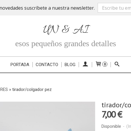
novedades suscríbete a nuestra newsletter.
UN & AI
esos pequeños grandes detalles
PORTADA
CONTACTO
BLOG
0
ORES
»
tirador/colgador pez
tirador/c
7,00 €
Disponible
-
(I