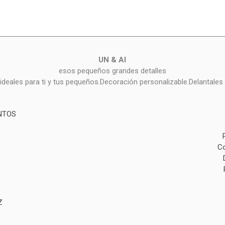
UN & AI
esos pequeños grandes detalles
deales para ti y tus pequeños.Decoración personalizable.Delantales 
NTOS
Co
Z