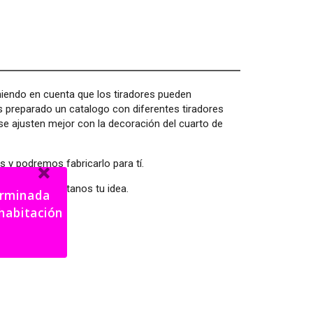
eniendo en cuenta que los tiradores pueden
s preparado un catalogo con diferentes tiradores
e ajusten mejor con la decoración del cuarto de
 y podremos fabricarlo para tí.
s el tuyo cuéntanos tu idea.
terminada