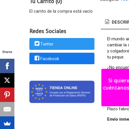
Tu Carrito (0)
El carrito de la compra está vacío
DESCRI
Redes Sociales
El mundo an
Twitter
cambiar la 
y colgadore
Shares
tu peque.
Facebook
¿No encuent
Podemos hac
Si quier
cuéntanos tu i
Tirador pez
Medidas: 6 
Plazo fabri
Envío inme