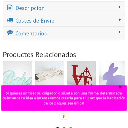
Descripción
Costes de Envío
Comentarios
Productos Relacionados
Si quieres un tirador, colgador o silueta con una forma determinada
palabra "Boho"
pack Sr. y Sra. o
Love Harry
conejo xl
cuéntanos tu idea e intentaremos crearla para ti. ¡Haz que la habitación
Mister and Miss
Potter
sobremesa
27,00 €
de los peques sea única!
30,00 €
27,00 €
40,00 €