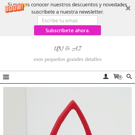
Si quieres conocer nuestros descuentos y novedades
suscríbete a nuestra newsletter.
Subscríbete ahora.
UN & AI
esos pequeños grandes detalles
0