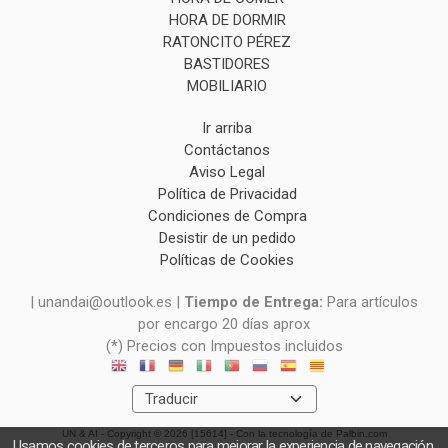
HORA DE DORMIR
RATONCITO PÉREZ
BASTIDORES
MOBILIARIO
Ir arriba
Contáctanos
Aviso Legal
Política de Privacidad
Condiciones de Compra
Desistir de un pedido
Políticas de Cookies
| unandai@outlook.es |
Tiempo de Entrega:
Para artículos
por encargo 20 días aprox
(*) Precios con Impuestos incluidos
UN & AI
- Copyright © 2026 [15614] - Con la tecnología de Palbin.com
Usamos cookies de terceros para mejorar la experiencia de navegación,