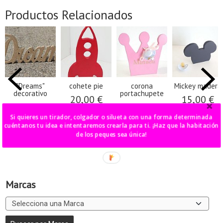
Productos Relacionados
"Dreams"
cohete pie
corona
Mickey madera
decorativo
portachupete
20,00 €
15,00 €
22,00 €
20,00 €
Si quieres un tirador, colgador o silueta con una forma determinada
cuéntanos tu idea e intentaremos crearla para ti. ¡Haz que la habitación
de los peques sea única!
Marcas