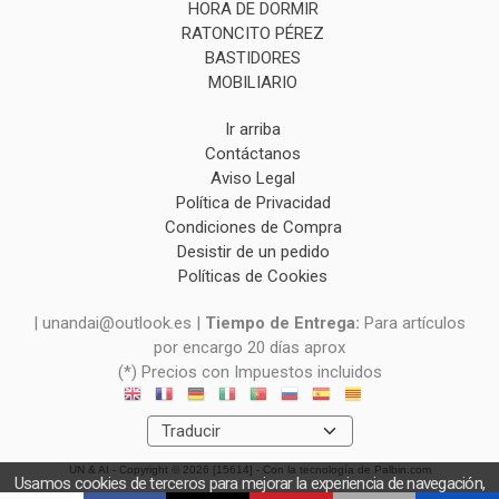
HORA DE DORMIR
RATONCITO PÉREZ
BASTIDORES
MOBILIARIO
Ir arriba
Contáctanos
Aviso Legal
Política de Privacidad
Condiciones de Compra
Desistir de un pedido
Políticas de Cookies
| unandai@outlook.es |
Tiempo de Entrega:
Para artículos
por encargo 20 días aprox
(*) Precios con Impuestos incluidos
UN & AI
- Copyright © 2026 [15614] - Con la tecnología de Palbin.com
Usamos cookies de terceros para mejorar la experiencia de navegación,