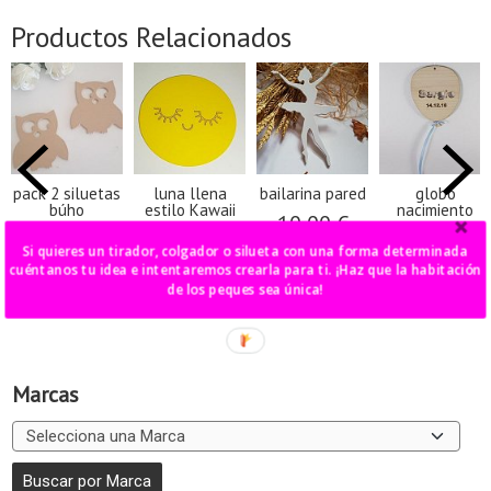
Productos Relacionados
pack 2 siluetas
luna llena
bailarina pared
globo
búho
estilo Kawaii
nacimiento
10,00 €
18,00 €
16,00 €
25,00 €
Si quieres un tirador, colgador o silueta con una forma determinada
cuéntanos tu idea e intentaremos crearla para ti. ¡Haz que la habitación
de los peques sea única!
Marcas