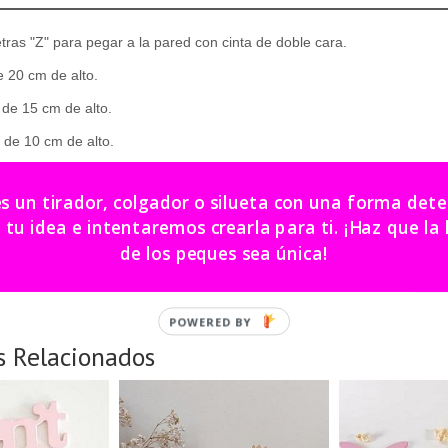
etras "Z" para pegar a la pared con cinta de doble cara.
 20 cm de alto.
de 15 cm de alto.
de 10 cm de alto.
roducto artesanal las medidas pueden variar unos cms.
es un tirador, colgador o silueta con una forma de
or encargo. Plazo de entrega : 20 días aprox.
dea e intentaremos crearla para ti. ¡Haz que la habitación
color a elegir: 25€
de los peques sea única!
s Relacionados