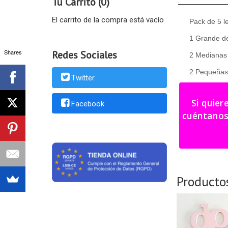
Tu Carrito (0)
El carrito de la compra está vacío
Pack de 5 l
1 Grande de
Shares
Redes Sociales
2 Medianas 
2 Pequeñas 
Twitter
Al ser un p
Si quier
Facebook
Producto p
cuéntanos tu i
Pintadas en 
Producto