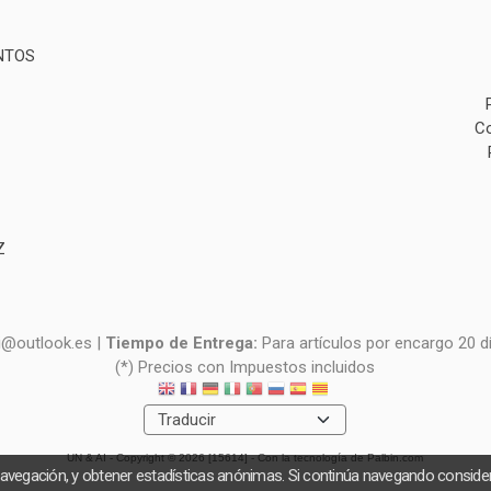
NTOS
Co
Z
i@outlook.es |
Tiempo de Entrega:
Para artículos por encargo 20 d
(*) Precios con Impuestos incluidos
UN & AI
- Copyright © 2026 [15614] - Con la tecnología de Palbin.com
navegación, y obtener estadísticas anónimas. Si continúa navegando consid