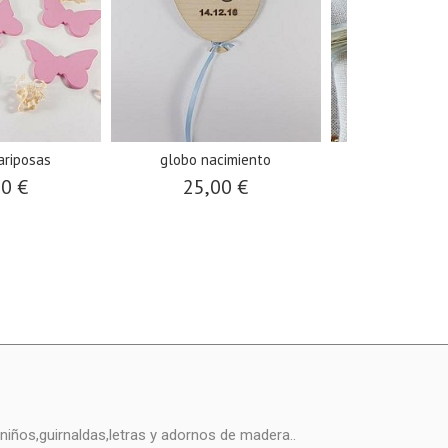
ariposas
globo nacimiento
colgante pájaro
00 €
25,00 €
20,0
niños,guirnaldas,letras y adornos de madera..