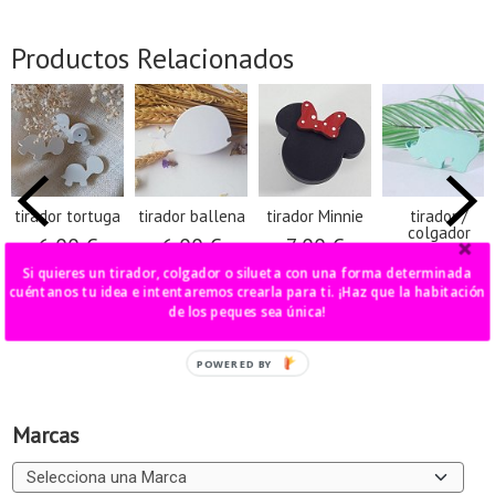
Productos Relacionados
tirador tortuga
tirador ballena
tirador Minnie
tirador /
colgador
6,00 €
6,00 €
7,00 €
rinoceronte
Si quieres un tirador, colgador o silueta con una forma determinada
6,00 €
cuéntanos tu idea e intentaremos crearla para ti. ¡Haz que la habitación
de los peques sea única!
POWERED BY
Marcas