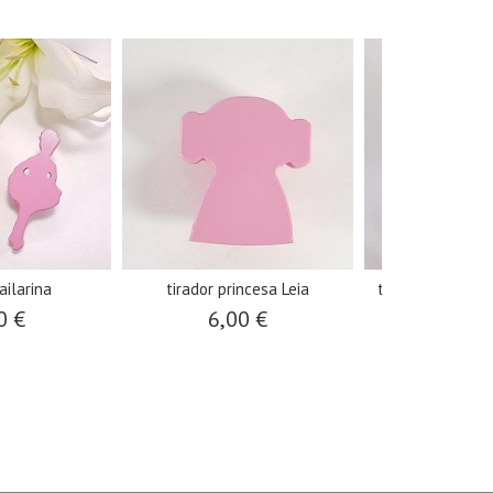
ailarina
tirador princesa Leia
tirador / colgad
0 €
6,00 €
6,00