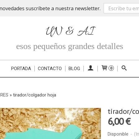
novedades suscríbete a nuestra newsletter.
UN & AI
esos pequeños grandes detalles
PORTADA
CONTACTO
BLOG
0
ORES
»
tirador/colgador hoja
tirador/c
6,00 €
Disponible
-
(I