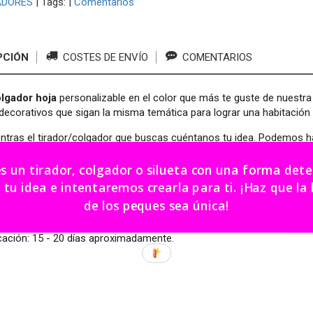
ADORES
|
Tags:
|
Comentarios
PCIÓN
COSTES DE ENVÍO
COMENTARIOS
lgador hoja
personalizable en el color que más te guste de nuestr
ecorativos que sigan la misma temática para lograr una habitación
ntras el tirador/colgador que buscas cuéntanos tu idea. Podemos ha
ador: 6 - 8 cm.
es un tirador, colgador o silueta con una forma de
dea e intentaremos crearla para ti. ¡Haz que la habitación
lgador: 10cm.
de los peques sea única!
ir.
cación: 15 - 20 días aproximadamente.