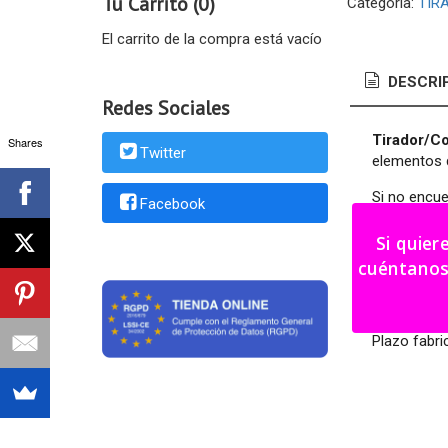
Tu Carrito (0)
Categoría:
TIR
El carrito de la compra está vacío
DESCRI
Redes Sociales
Tirador/Co
Shares
Twitter
elementos d
Si no encue
Facebook
Medidas tir
Si quier
cuéntanos tu i
Medidas co
Color a eleg
Plazo fabri