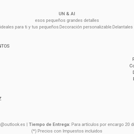
UN & AI
esos pequeños grandes detalles
deales para ti y tus pequeños.Decoración personalizable.Delantales 
NTOS
Co
Z
i@outlook.es |
Tiempo de Entrega:
Para artículos por encargo 20 d
(*) Precios con Impuestos incluidos