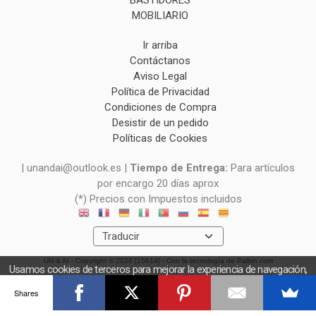
BASTIDORES
MOBILIARIO
Ir arriba
Contáctanos
Aviso Legal
Política de Privacidad
Condiciones de Compra
Desistir de un pedido
Políticas de Cookies
| unandai@outlook.es |
Tiempo de Entrega:
Para artículos
por encargo 20 días aprox
(*) Precios con Impuestos incluidos
UN & AI
- Copyright © 2026 [15614] - Con la tecnología de Palbin.com
Usamos cookies de terceros para mejorar la experiencia de navegación,
y obtener estadísticas anónimas. Si continúa navegando consideramos
Shares
que acepta el uso de cookies.
OK
Más información