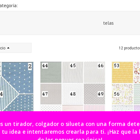
ategoría:
telas
cio
12 producto
es un tirador, colgador o silueta con una forma de
dea e intentaremos crearla para ti. ¡Haz que la habitación
 de telas 1
catálogo de telas 2
catálog
de los peques sea única!