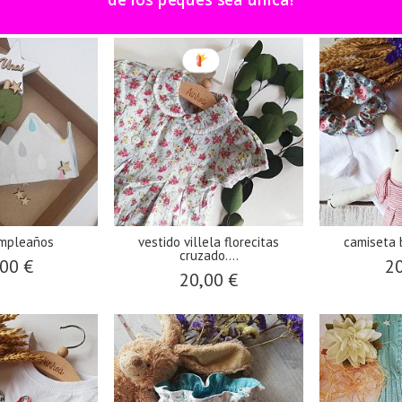
sultar
A Consultar
A Co
umpleaños
vestido villela florecitas
camiseta b
cruzado....
00 €
20
20,00 €