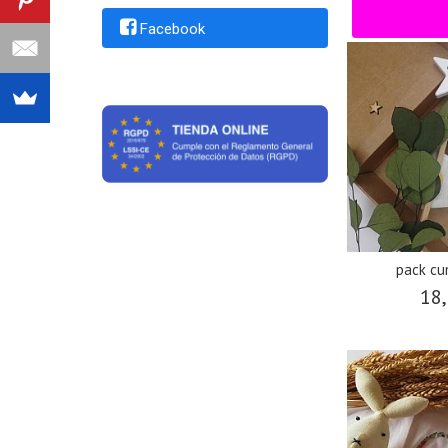
A Con
Facebook
pack c
18,