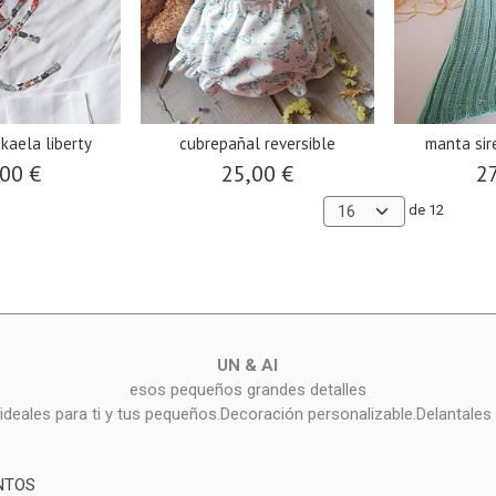
kaela liberty
cubrepañal reversible
manta sir
00 €
25,00 €
27
de 12
UN & AI
esos pequeños grandes detalles
deales para ti y tus pequeños.Decoración personalizable.Delantales 
NTOS