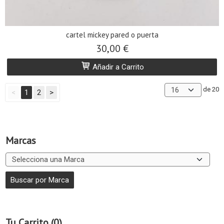
cartel mickey pared o puerta
30,00 €
Añadir a Carrito
de 20
<
1
2
>
Marcas
Tu Carrito (0)