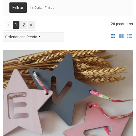
|
x Quitar Filtros
20 productos
<
1
2
>
Ordenar por:
Precio