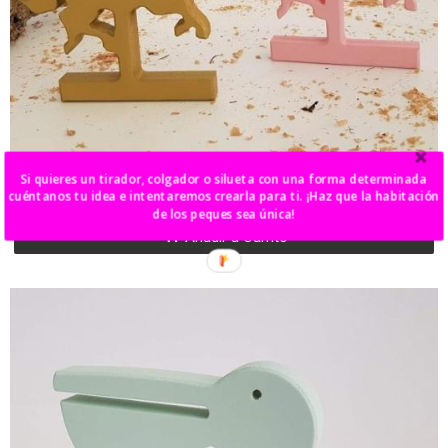
caballito tiovivo
Si quieres un tirador, colgador o silueta con una forma determinada
18,00 €
cuéntanos tu idea e intentaremos crearla para ti. ¡Haz que la habitación
de los peques sea única!
Añadir a Carrito