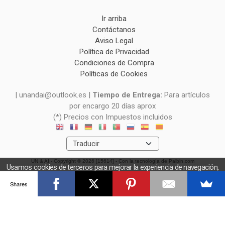
Ir arriba
Contáctanos
Aviso Legal
Política de Privacidad
Condiciones de Compra
Políticas de Cookies
| unandai@outlook.es |
Tiempo de Entrega:
Para artículos
por encargo 20 días aprox
(*) Precios con Impuestos incluidos
UN & AI
- Copyright © 2026 [15614] - Con la tecnología de Palbin.com
Usamos cookies de terceros para mejorar la experiencia de navegación,
y obtener estadísticas anónimas. Si continúa navegando consideramos
Shares
que acepta el uso de cookies.
OK
Más información