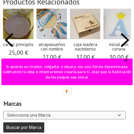
Productos Relacionados
cartel principito
atrapasueños
caja madera
inicial con
con nombre
nacimiento
corona
25,00 €
27,00 €
37,00 €
30,00 €
Si quieres un tirador, colgador o silueta con una forma determinada
cuéntanos tu idea e intentaremos crearla para ti. ¡Haz que la habitación
de los peques sea única!
Marcas