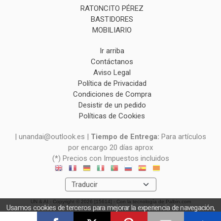
RATONCITO PÉREZ
BASTIDORES
MOBILIARIO
Ir arriba
Contáctanos
Aviso Legal
Política de Privacidad
Condiciones de Compra
Desistir de un pedido
Políticas de Cookies
| unandai@outlook.es |
Tiempo de Entrega:
Para artículos
por encargo 20 días aprox
(*) Precios con Impuestos incluidos
UN & AI
- Copyright © 2026 [15614] - Con la tecnología de Palbin.com
Usamos cookies de terceros para mejorar la experiencia de navegación,
y obtener estadísticas anónimas. Si continúa navegando consideramos