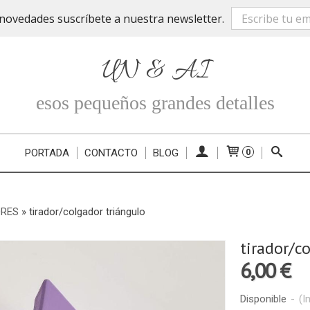
novedades suscríbete a nuestra newsletter.
UN & AI
esos pequeños grandes detalles
PORTADA
CONTACTO
BLOG
0
ORES
»
tirador/colgador triángulo
tirador/c
6,00 €
Disponible
-
(I