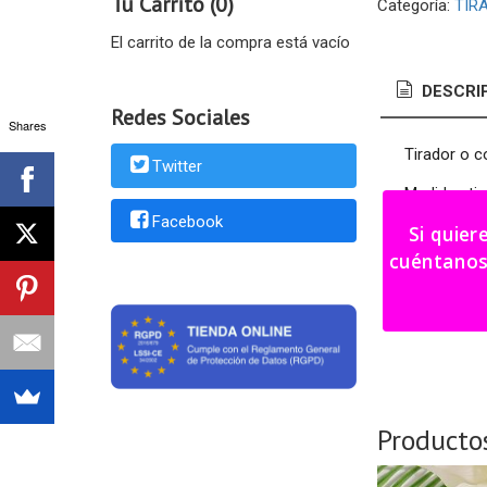
Tu Carrito (0)
Categoría:
TIR
El carrito de la compra está vacío
DESCRI
Redes Sociales
Shares
Tirador o c
Twitter
Medidas tir
Facebook
Si quier
Medidas co
cuéntanos tu i
Plazo de fa
En stock (
Producto