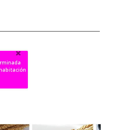
.
terminada