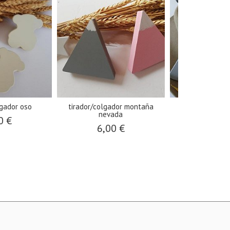
lgador oso
tirador/colgador montaña
tirador/colga
nevada
0 €
6,00
6,00 €