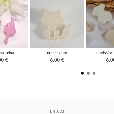
 bailarina
tirador zorro
tirador/co
00 €
6,00 €
6,0
UN & AI