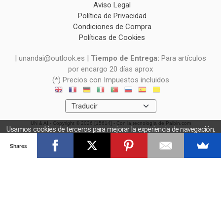
Aviso Legal
Política de Privacidad
Condiciones de Compra
Políticas de Cookies
| unandai@outlook.es |
Tiempo de Entrega:
Para artículos
por encargo 20 días aprox
(*) Precios con Impuestos incluidos
UN & AI
- Copyright © 2026 [15614] - Con la tecnología de Palbin.com
Usamos cookies de terceros para mejorar la experiencia de navegación,
y obtener estadísticas anónimas. Si continúa navegando consideramos
Shares
que acepta el uso de cookies.
OK
Más información