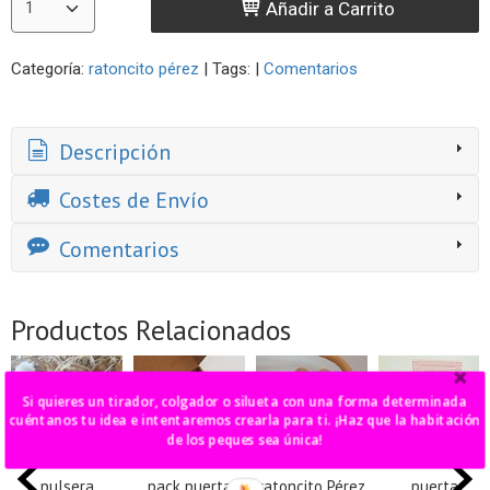
Añadir a Carrito
Categoría:
ratoncito pérez
|
Tags:
|
Comentarios
Descripción
Costes de Envío
Comentarios
Productos Relacionados
Si quieres un tirador, colgador o silueta con una forma determinada
cuéntanos tu idea e intentaremos crearla para ti. ¡Haz que la habitación
de los peques sea única!
pulsera
pack puerta
ratoncito Pérez
puerta