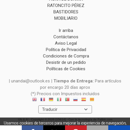
RATONCITO PÉREZ
BASTIDORES
MOBILIARIO
Ir arriba
Contáctanos
Aviso Legal
Política de Privacidad
Condiciones de Compra
Desistir de un pedido
Políticas de Cookies
| unandai@outlook.es |
Tiempo de Entrega:
Para artículos
por encargo 20 días aprox
(*) Precios con Impuestos incluidos
UN & AI
- Copyright © 2026 [15614] - Con la tecnología de Palbin.com
Usamos cookies de terceros para mejorar la experiencia de navegación,
y obtener estadísticas anónimas. Si continúa navegando consideramos