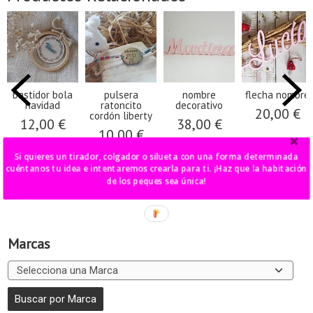
bastidor bola
pulsera
nombre
flecha nombre
navidad
ratoncito
decorativo
20,00 €
cordón liberty
12,00 €
38,00 €
10,00 €
Si quieres un tirador, colgador o silueta con una forma determinada
cuéntanos tu idea e intentaremos crearla para ti. ¡Haz que la habitación
de los peques sea única!
Marcas